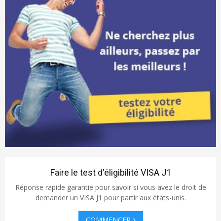
A
o
r
R
:
C
H
Faire le test d'éligibilité VISA J1
Réponse rapide garantie pour savoir si vous avez le droit de
demander un VISA J1 pour partir aux états-unis.
COMMENCER