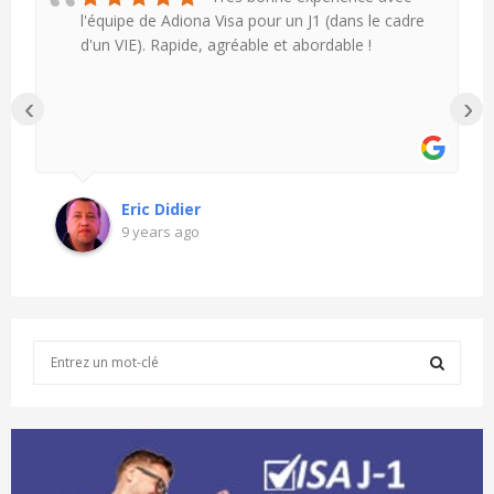
l'équipe de Adiona Visa pour un J1 (dans le cadre
d'un VIE). Rapide, agréable et abordable !
‹
›
Eric Didier
9 years ago
S
e
a
S
r
c
E
h
f