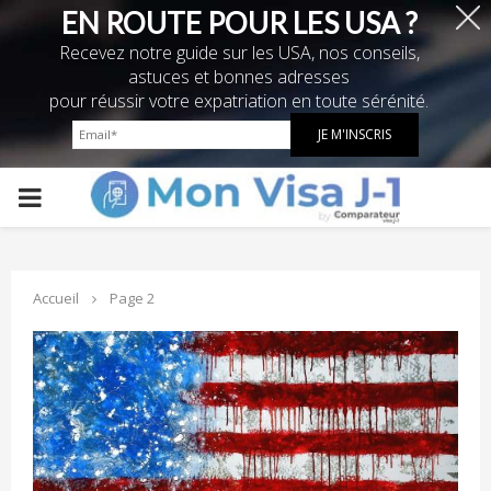
EN ROUTE POUR LES USA ?
Recevez notre guide sur les USA, nos conseils,
astuces et bonnes adresses
pour réussir votre expatriation en toute sérénité.
PRIMARY
MENU
Accueil
Page 2