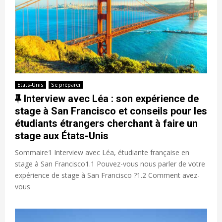
Etats-Unis
Se préparer
F
Interview avec Léa : son expérience de
e
stage à San Francisco et conseils pour les
a
étudiants étrangers cherchant à faire un
t
stage aux États-Unis
u
Sommaire1 Interview avec Léa, étudiante française en
r
stage à San Francisco1.1 Pouvez-vous nous parler de votre
e
expérience de stage à San Francisco ?1.2 Comment avez-
d
vous