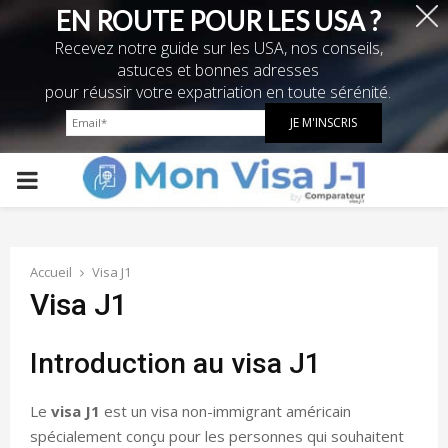
EN ROUTE POUR LES USA ?
Recevez notre guide sur les USA, nos conseils,
astuces et bonnes adresses
pour réussir votre expatriation en toute sérénité.
PRIMARY
MENU
Accueil
Visa J1
Visa J1
Introduction au visa J1
Le
visa J1
est un visa non-immigrant américain
spécialement conçu pour les personnes qui souhaitent