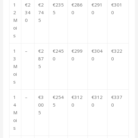
1
€2
€2
€235
€286
€291
€301
2
34
74
5
0
0
0
M
0
5
oi
s
1
–
€2
€245
€299
€304
€322
3
87
0
0
0
0
M
5
oi
s
1
–
€3
€254
€312
€312
€337
4
00
5
0
0
0
M
5
oi
s