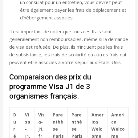
un consulat pour un entretien, vous devrez peut-
être également payer les frais de déplacement et
d’hébergement associés.
Il est important de noter que tous ces frais sont
généralement non remboursables, même si la demande
de visa est refusée. De plus, ils n’incluent pas les frais
de subsistance, les frais de scolarité ou autres frais qui
peuvent être associés à votre séjour aux États-Unis.
Comparaison des prix du
programme Visa J1 de 3
organismes français.
D
Vi
Vis
Pare
Pare
Amer
Ameri
u
sa
a-
nthè
nthè
ica
ca
r
-
J1.
se
se
Welc
Welco
é
J1.
fr
Paris
Paris
ome
me