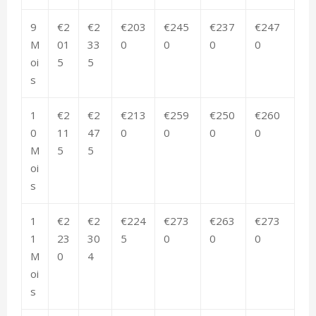
9
€2
€2
€203
€245
€237
€247
M
01
33
0
0
0
0
oi
5
5
s
1
€2
€2
€213
€259
€250
€260
0
11
47
0
0
0
0
M
5
5
oi
s
1
€2
€2
€224
€273
€263
€273
1
23
30
5
0
0
0
M
0
4
oi
s