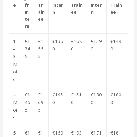
e
fr
Tr
Inter
Train
Inter
Train
In
ain
n
ee
n
ee
te
ee
rn
1
€1
€1
€136
€168
€139
€149
–
34
56
0
0
0
0
3
5
5
M
oi
s
4
€1
€1
€148
€181
€150
€160
M
46
69
0
0
0
0
oi
5
5
s
5
€1
€1
€160
€193
€171
€181