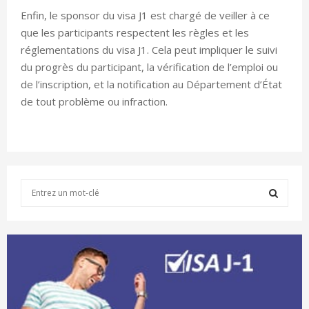
Enfin, le sponsor du visa J1 est chargé de veiller à ce
que les participants respectent les règles et les
réglementations du visa J1. Cela peut impliquer le suivi
du progrès du participant, la vérification de l’emploi ou
de l’inscription, et la notification au Département d’État
de tout problème ou infraction.
S
e
a
S
r
c
E
h
f
A
o
r
R