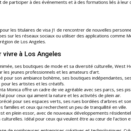
t de participer à des événements et à des formations liés à leur
our les titulaires de visa J1 de rencontrer de nouvelles personn
es sur les réseaux sociaux ou utiliser des applications comme 
 région de Los Angeles.
r vivre à Los Angeles
nimée, ses boutiques de mode et sa diversité culturelle, West 
r les jeunes professionnels et les amateurs d’art.
risé pour son ambiance bohème, ses boutiques indépendantes, se
pour les artistes et les créatifs.
anta Monica offre un cadre de vie agréable avec ses parcs, ses pi
l pour ceux qui aiment la nature et les activités de plein air.
apprécié pour ses espaces verts, ses rues bordées d’arbres et so
familles et ceux qui recherchent un peu de tranquillité en ville.
est en plein essor, avec de nouveaux développements résidentiel
 culturelles. Idéal pour ceux qui veulent être au cœur de l’action e
iège de nombreuses entreprises créatives et technologiques. Culv