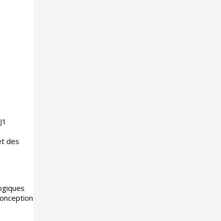
J1
et des
logiques
conception