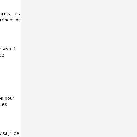
urels. Les
mpréhension
 visa J1
de
on pour
 Les
visa J1 de