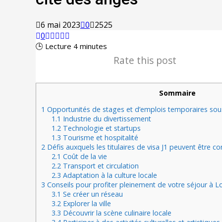
6 mai 2023
0
2525
0
🕒 Lecture
4
minutes
Rate this post
Sommaire
1
Opportunités de stages et d’emplois temporaires sous
1.1
Industrie du divertissement
1.2
Technologie et startups
1.3
Tourisme et hospitalité
2
Défis auxquels les titulaires de visa J1 peuvent être c
2.1
Coût de la vie
2.2
Transport et circulation
2.3
Adaptation à la culture locale
3
Conseils pour profiter pleinement de votre séjour à Lo
3.1
Se créer un réseau
3.2
Explorer la ville
3.3
Découvrir la scène culinaire locale