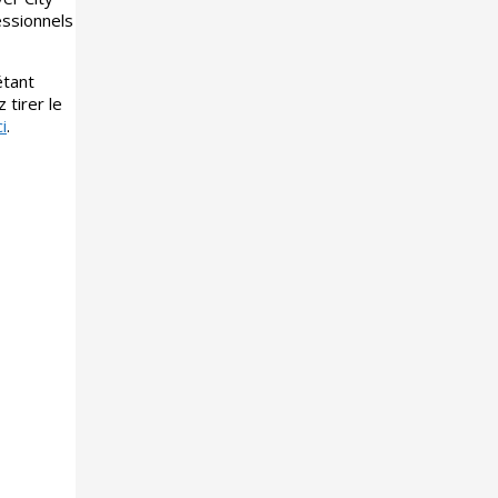
essionnels
étant
 tirer le
i
.