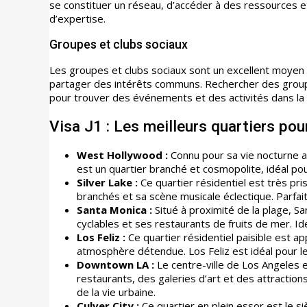
se constituer un réseau, d’accéder à des ressources e
d’expertise.
Groupes et clubs sociaux
Les groupes et clubs sociaux sont un excellent moyen p
partager des intérêts communs. Rechercher des group
pour trouver des événements et des activités dans la
Visa J1 : Les meilleurs quartiers pou
West Hollywood :
Connu pour sa vie nocturne a
est un quartier branché et cosmopolite, idéal pou
Silver Lake :
Ce quartier résidentiel est très p
branchés et sa scène musicale éclectique. Parfait 
Santa Monica :
Situé à proximité de la plage, S
cyclables et ses restaurants de fruits de mer. Idéa
Los Feliz :
Ce quartier résidentiel paisible est 
atmosphère détendue. Los Feliz est idéal pour les 
Downtown LA :
Le centre-ville de Los Angeles 
restaurants, des galeries d’art et des attractions
de la vie urbaine.
Culver City :
Ce quartier en plein essor est le s