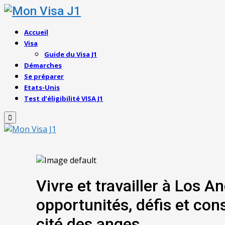
Accueil
Visa
Guide du Visa J1
Démarches
Se préparer
Etats-Unis
Test d’éligibilité VISA J1
Primary
Menu
Vivre et travailler à Los A
opportunités, défis et conse
cité des anges