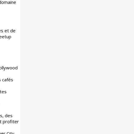
 domaine
es et de
Meetup
Hollywood
s cafés
stes
n
s, des
t profiter
er City