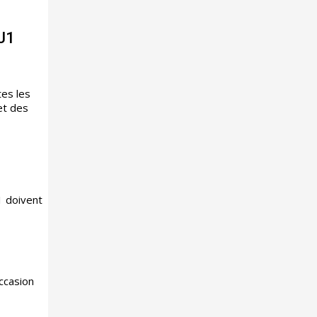
 J1
tes les
et des
1 doivent
occasion