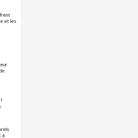
frent
e et les
leur
 de
J1
.
urels
t à