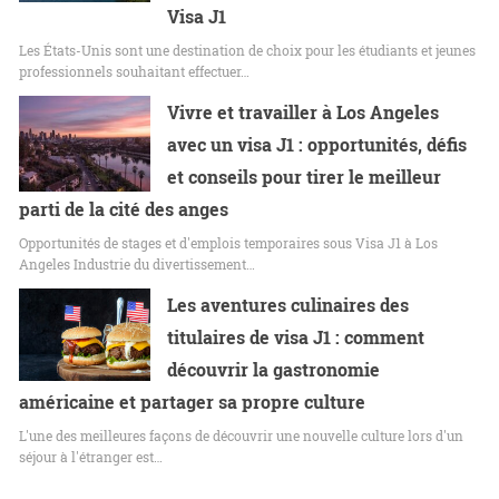
Visa J1
Les États-Unis sont une destination de choix pour les étudiants et jeunes
professionnels souhaitant effectuer…
Vivre et travailler à Los Angeles
avec un visa J1 : opportunités, défis
et conseils pour tirer le meilleur
parti de la cité des anges
Opportunités de stages et d'emplois temporaires sous Visa J1 à Los
Angeles Industrie du divertissement…
Les aventures culinaires des
titulaires de visa J1 : comment
découvrir la gastronomie
américaine et partager sa propre culture
L'une des meilleures façons de découvrir une nouvelle culture lors d'un
séjour à l'étranger est…