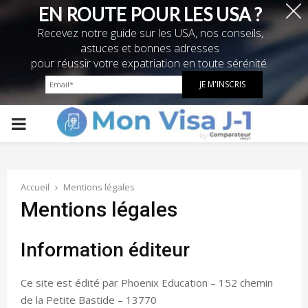
EN ROUTE POUR LES USA ?
Recevez notre guide sur les USA, nos conseils,
astuces et bonnes adresses
pour réussir votre expatriation en toute sérénité.
PRIMARY
MENU
Accueil
Mentions légales
Mentions légales
Information éditeur
Ce site est édité par Phoenix Education – 152 chemin
de la Petite Bastide – 13770