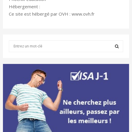
Hébergement :
Ce site est hébergé par OVH : www.ovh.fr
S
e
a
S
r
c
E
h
f
A
o
r
R
:
C
H