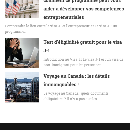
comment ce programme peut vous
aider à développer vos compétences
entrepreneuriales
Comprendre le lien entre le visa J1 et l'entrepreneuriat Le visa J1 : un
programme…
Test d’éligibilité gratuit pour le visa
J-1
Introduction au Visa J1 Le visa J-1 est un visa de
non-immigrant pour les personnes…
Voyage au Canada : les détails
immanquables !
Je voyage au Canada : quels documents
obligatoires ? Il n'y a pas que les…